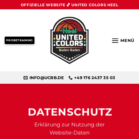
Zum
OFFIZIELLE WEBSITE 🏀 UNITED COLORS HEEL
Inhalt
springen
MENÜ
PROBETRAINING
INFO@UCBB.DE
+49 176 2437 35 03
DATENSCHUTZ
Erklärung zur Nutzung der
Website-Daten